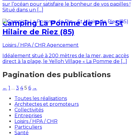
sur l’océan pour satisfaire le bonheur de vos papilles !
Situé dans un […]
Camping La Pomme de Pin – St
Hilaire de Riez (85)
Loisirs / HPA / CHR
Agencement
Idéalement situé à 200 mètres de la mer, avec accès
direct à la plage, le Yelloh Village « La Pomme de […]
Pagination des publications
←
1
…
3
4
5
6
→
Toutes les réalisations
Architectes et promoteurs
Collectivités
Entreprises
Loisirs / HPA / CHR
Particuliers
Santé