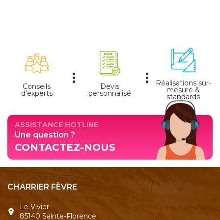
Réalisations sur-
Conseils
Devis
mesure &
d'experts
personnalisé
standards
ASSISTANCE HOTLINE
Une question ?
CONTACTEZ-NOUS
CHARRIER FÈVRE
Le Vivier
85140 Sainte-Florence