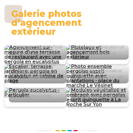
Galerie photos
d’agencement
extérieur
Restaurant équipé d’une
Aménagements pour un
pergola en eucalyptus
parc aquatique
Agencement d’un
espace bien-être &
Modules végétalisés et
relaxation
ombragés en centre-ville
Pergola en eucalyptus
Modules végétalisés et
personnalisée
ombragés en centre-ville